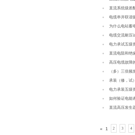
直流系统级差
电缆串并联谐
为什么电站蓄
电缆交流耐压
电力承试五级
直流电阻和绝
高压电缆故障
（多）三倍频
承装（修，试
电力承装五级
如何验证电能
直流高压发生
2
3
4
«
1