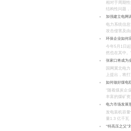
相对于周期性
结构性问题，
到...
加强建立电网
电力系统信息
攻击侵害及由
行，...
环保企业如何应
今年5月1日
然也在其中。
张家口将成为全
国网冀北电力
上提出，将打
如何做好煤电
“随着煤炭企
丰富的煤矿资
电力市场发展
发电装机容量
量1.3 亿千
“特高压之父”