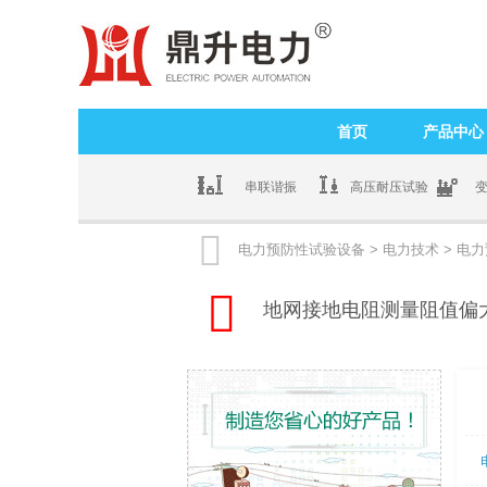
首页
产品中心
串联谐振
高压耐压试验

电力预防性试验设备
>
电力技术
>
电力

地网接地电阻测量阻值偏