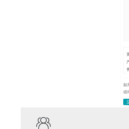
如
或
直