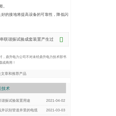
差。
良好的接地将提高设备的可靠性，降低闪

串联谐振试验成套装置产生过
电压
讨，鼎升电力公司不对未经鼎升电力技术部书
载或商用！
关文章和推荐产品
关技术
联谐振试验装置用途
2021-04-02
找并识别管道井里的电缆
2021-03-03