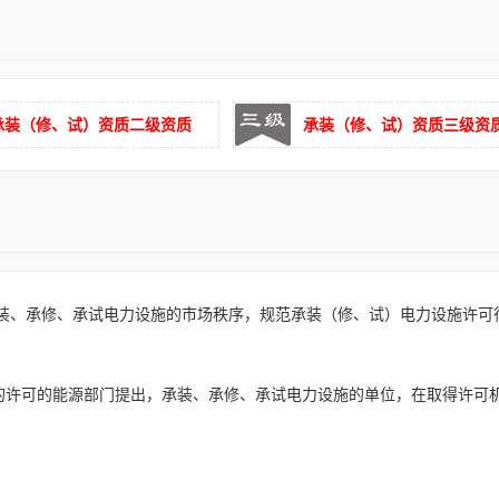
流大
小容量试品
自放电功能
～5A （10A）
手持式
测量精度高
功能完
承装（修、试）资质二级资质
承装（修、试）资质三级资
装、承修、承试电力设施的市场秩序，规范承装（修、试）电力设施许可
的许可的能源部门提出，承装、承修、承试电力设施的单位，在取得许可机
：