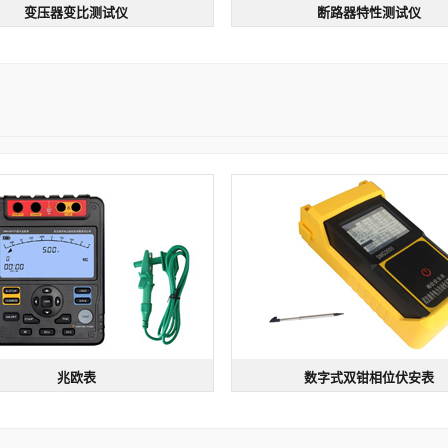
变压器变比测试仪
断路器特性测试仪
变压器变比测试仪
断路器特性测试仪
：DCBC-S 变压器变比测试仪
型号：DGK-S | 规格：电压输出 D
/三角型
精度0.05
计算比差
10~280V/20A
核心架构
低电压试验
万能
兆欧表
数字式双钳相位伏安表
兆欧表
数字式双钳相位伏安表
2672 | 规格：DC 500V
型号：SMG-2000B | 规格：测量