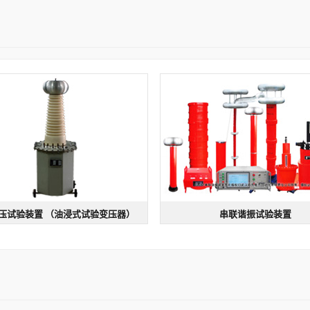
压试验装置 （油浸式试验变压器）
串联谐振试验装置
工频耐压试验装置
串联谐振试验装置
系列 | 规格：AC 5kVA/50kV
型号：DAXZ | 规格：DAXZ-75KVA
输出
纯铜绕制
简单耐用
输出30~300Hz
Q值高
负