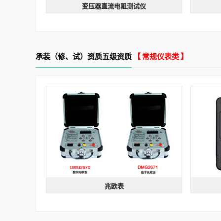
变压器直流电阻测试仪
变压器直流电阻测试仪
型号：DCZZ-10A | 规格：输出电流 >10A
型号名称
四线法
准确度0.2级
测试速度快
适用星
承装（修、试）资质五级资质
【 常规仪表类 】
兆欧表
兆欧表
型号：DMG2671 | 规格：DC 2500V
型号：DMG