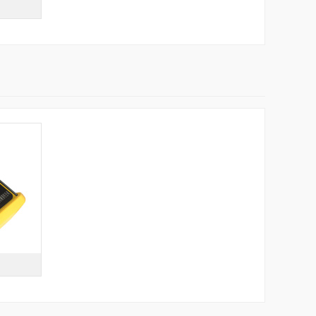
C
传感器
电流 1mA