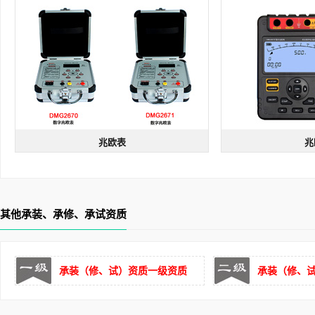
兆欧表
兆
兆欧表
兆
型号：DMG2671 | 规格：DC 2500V
型号：DMG2672 | 
短路电流大
多档位输出
自放电功能
短路电流大
小容
其他承装、承修、承试资质
承装（修、试）资质一级资质
承装（修、