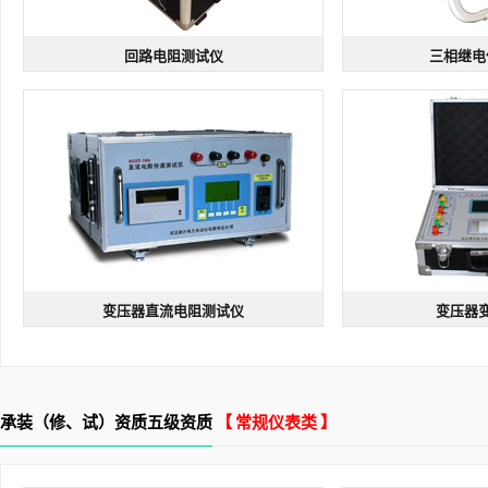
回路电阻测试仪
三相继电
回路电阻测试仪
三相继电
型号：DHL | 规格：输出电流>100A
型号：DEWJB-3H 
精度高
稳定性能好
负载能力强
各2组
测量精度高
输出
变压器直流电阻测试仪
变压器
变压器直流电阻测试仪
变压器
型号：DCZZ-10A | 规格：输出电流 >10A
型号名称：DCBC-
四线法
准确度0.2级
测试速度快
适用星/三角型
精
承装（修、试）资质五级资质
【 常规仪表类 】