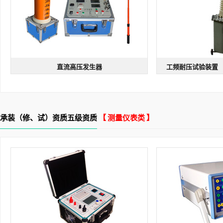
直流高压发生器
工频耐压试验装置 
ZGF系列 直流高压发生器
工频耐
型号：ZGF系列 | 规格：60kv/2mA
型号：YDJ系列 | 规格
纹波系数小
测量精度高
安保系数高
交/直流输出
纯
承装（修、试）资质五级资质
【 测量仪表类 】